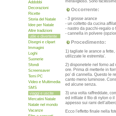
meraviglioso. Sono facilissime
Addobbi
Decorazioni
Occorrente:
Ricette
- 3 grosse arance
Storia del Natale
- un coltetto da cucina affila
Idee per Natale
- nastro da pacchi-regalo o f
Altre tradizioni
- cannella in polvere (opzio
utile e divertente
Procedimento:
Disegni e clipart
Immagini
1) tagliate le arance a fett
Loghi
utilizzate le estremita'.
Suonerie
2) disponetele nel forno ad
Sfondi
ore. Prima di metterle in fo
Screensaver
po' di cannella. Questo le r
Temi PC
canto meno luminose. Consi
Video e Multimedia
ed alcune senza.
SMS
3) una volta raffreddate, con
viaggi e uscite
ed infilate il filo di nylon o
Mercatini Natale
appesso sui rami dell'albero
Natale nel mondo
Vacanze
Ecco l'effetto finale nella fot
Film e concerti