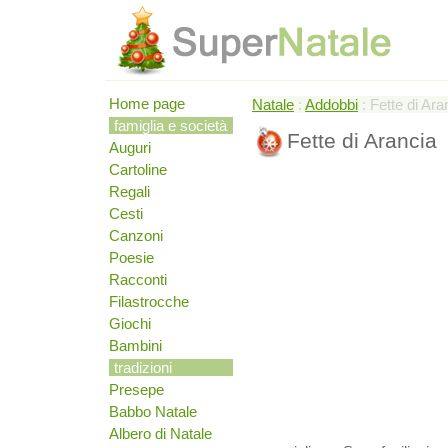
Home page
Natale
:
Addobbi
: Fette di Ara
famiglia e società
Fette di Arancia
Auguri
Cartoline
Regali
Cesti
Canzoni
Poesie
Racconti
Filastrocche
Giochi
Bambini
tradizioni
Presepe
Babbo Natale
Albero di Natale