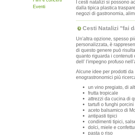
I cesti natalizi si possono a
Eventi
dalla tipica plastica traspar
negozi di gastronomia, alime
Cesti Natalizi "fai d
Un'altra opzione, spesso pi
personalizzata, è rappresent
di questo genere può risult
quanto riguarda i contenut
dell' l'impegno profuso nel
Alcune idee per prodotti da 
enograstronomici più ricerca
un vino pregiato, di al
frutta tropicale
attrezzi da cucina di q
tartufi o funghi porcini
aceto balsamico di Mod
antipasti tipici
condimenti tipici, sal
dolci, miele e confettu
pasta o riso