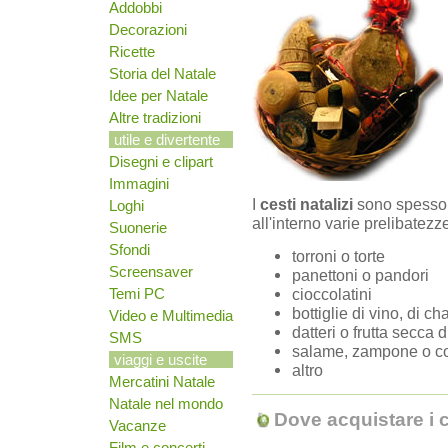
Addobbi
Decorazioni
Ricette
Storia del Natale
Idee per Natale
Altre tradizioni
utile e divertente
Disegni e clipart
Immagini
I
cesti natalizi
sono spesso 
Loghi
all'interno varie prelibatez
Suonerie
Sfondi
torroni o torte
Screensaver
panettoni o pandori
Temi PC
cioccolatini
bottiglie di vino, di 
Video e Multimedia
datteri o frutta secca 
SMS
salame, zampone o c
viaggi e uscite
altro
Mercatini Natale
Natale nel mondo
Dove acquistare i c
Vacanze
Film e concerti