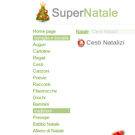
Home page
Natale
: Cesti Natalizi
famiglia e società
Cesti Natalizi
Auguri
Cartoline
Regali
Cesti
Canzoni
Poesie
Racconti
Filastrocche
Giochi
Bambini
tradizioni
Presepe
Babbo Natale
Albero di Natale